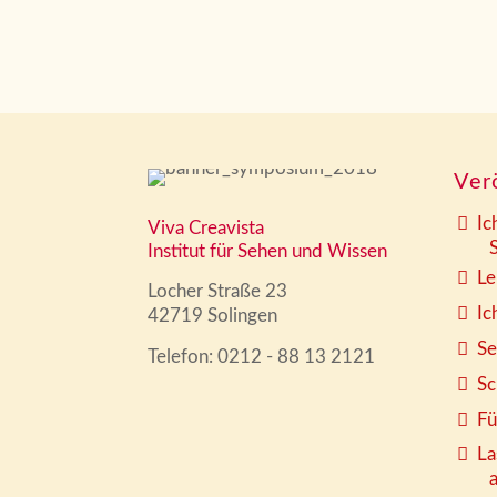
Ver
Ic
Viva Creavista
Sy
Institut für Sehen und Wissen
Le
Locher Straße 23
Ic
42719 Solingen
Se
Telefon: 0212 - 88 13 2121
Sc
Fü
La
arb