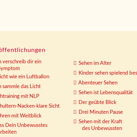
öffentlichungen
h verschreib dir ein
Sehen im Alter
mptom
Kinder sehen spielend be
icht wie ein Luftballon
Abenteuer Sehen
h sammle das Licht
Sehen ist Lebensqualität
htraining mit NLP
Der geübte Blick
hultern-Nacken-klare Sicht
Drei Minuten Pause
hren mit Weitblick
Sehen mit der Kraft
ss Dein Unbewusstes
des Unbewussten
eiten