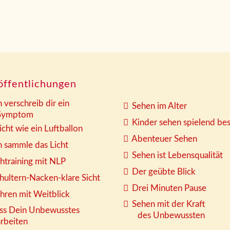
öffentlichungen
h verschreib dir ein
Sehen im Alter
mptom
Kinder sehen spielend be
icht wie ein Luftballon
Abenteuer Sehen
h sammle das Licht
Sehen ist Lebensqualität
htraining mit NLP
Der geübte Blick
hultern-Nacken-klare Sicht
Drei Minuten Pause
hren mit Weitblick
Sehen mit der Kraft
ss Dein Unbewusstes
des Unbewussten
eiten