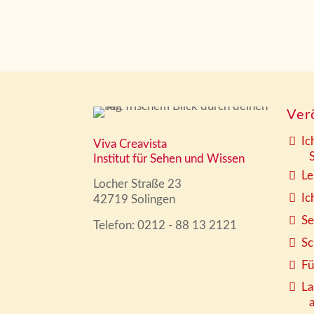
Ver
Ic
Viva Creavista
Sy
Institut für Sehen und Wissen
Le
Locher Straße 23
Ic
42719 Solingen
Se
Telefon: 0212 - 88 13 2121
Sc
Fü
La
arb