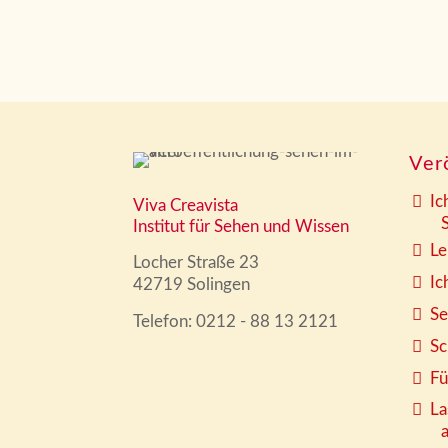
Ver
Ic
Viva Creavista
Sy
Institut für Sehen und Wissen
Le
Locher Straße 23
Ic
42719 Solingen
Se
Telefon: 0212 - 88 13 2121
Sc
Fü
La
arb