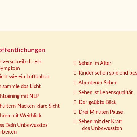
öffentlichungen
h verschreib dir ein
Sehen im Alter
mptom
Kinder sehen spielend be
icht wie ein Luftballon
Abenteuer Sehen
h sammle das Licht
Sehen ist Lebensqualität
htraining mit NLP
Der geübte Blick
hultern-Nacken-klare Sicht
Drei Minuten Pause
hren mit Weitblick
Sehen mit der Kraft
ss Dein Unbewusstes
des Unbewussten
eiten