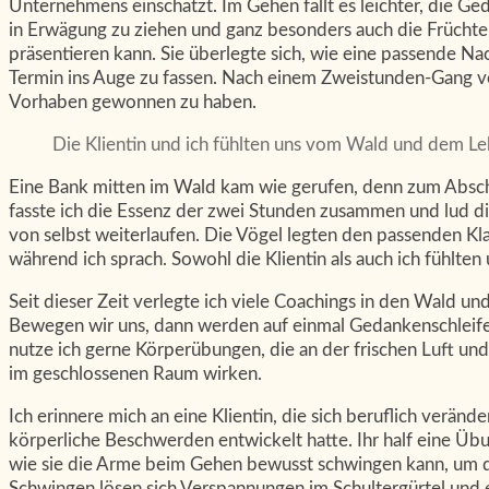
Unternehmens einschätzt. Im Gehen fällt es leichter, die G
in Erwägung zu ziehen und ganz besonders auch die Früchte i
präsentieren kann. Sie überlegte sich, wie eine passende N
Termin ins Auge zu fassen. Nach einem Zweistunden-Gang ver
Vorhaben gewonnen zu haben.
Die Klientin und ich fühlten uns vom Wald und dem Leb
Eine Bank mitten im Wald kam wie gerufen, denn zum Abschl
fasste ich die Essenz der zwei Stunden zusammen und lud d
von selbst weiterlaufen. Die Vögel legten den passenden Kl
während ich sprach. Sowohl die Klientin als auch ich fühlte
Seit dieser Zeit verlegte ich viele Coachings in den Wald u
Bewegen wir uns, dann werden auf einmal Gedankenschleife
nutze ich gerne Körperübungen, die an der frischen Luft und
im geschlossenen Raum wirken.
Ich erinnere mich an eine Klientin, die sich beruflich verä
körperliche Beschwerden entwickelt hatte. Ihr half eine Üb
wie sie die Arme beim Gehen bewusst schwingen kann, um den
Schwingen lösen sich Verspannungen im Schultergürtel und e