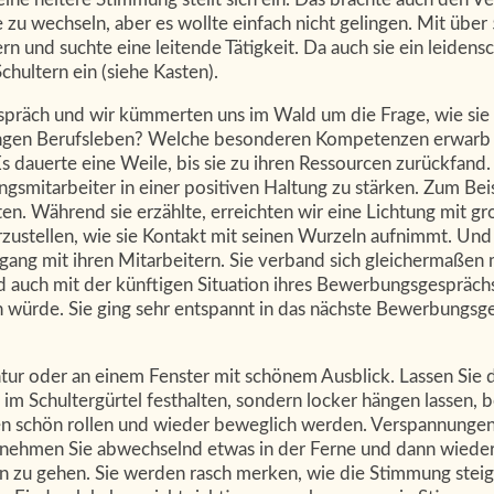
le zu wechseln, aber es wollte einfach nicht gelingen. Mit über
rn und suchte eine leitende Tätigkeit. Da auch sie ein leidens
hultern ein (siehe Kasten).
präch und wir kümmerten uns im Wald um die Frage, wie sie 
langen Berufsleben? Welche besonderen Kompetenzen erwarb s
auerte eine Weile, bis sie zu ihren Ressourcen zurückfand. Un
tungsmitarbeiter in einer positiven Haltung zu stärken. Zum Be
chten. Während sie erzählte, erreichten wir eine Lichtung mit
vorzustellen, wie sie Kontakt mit seinen Wurzeln aufnimmt. Und
ng mit ihren Mitarbeitern. Sie verband sich gleichermaßen
d auch mit der künftigen Situation ihres Bewerbungsgesprächs
 würde. Sie ging sehr entspannt in das nächste Bewerbungsg
 Natur oder an einem Fenster mit schönem Ausblick. Lassen Sie
 im Schultergürtel festhalten, sondern locker hängen lassen,
en schön rollen und wieder beweglich werden. Verspannungen 
 nehmen Sie abwechselnd etwas in der Ferne und dann wieder 
n zu gehen. Sie werden rasch merken, wie die Stimmung steig