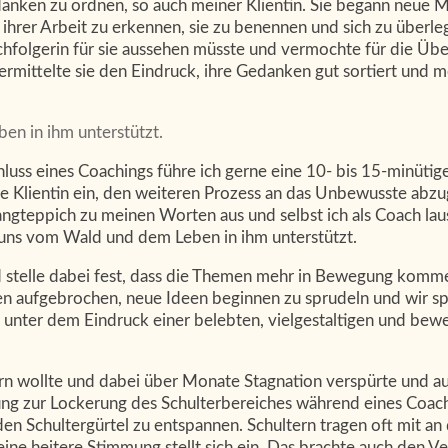
edanken zu ordnen, so auch meiner Klientin. Sie begann neue
hrer Arbeit zu erkennen, sie zu benennen und sich zu überleg
achfolgerin für sie aussehen müsste und vermochte für die Üb
mittelte sie den Eindruck, ihre Gedanken gut sortiert und me
en in ihm unterstützt.
uss eines Coachings führe ich gerne eine 10- bis 15-minüti
ie Klientin ein, den weiteren Prozess an das Unbewusste abz
angteppich zu meinen Worten aus und selbst ich als Coach lau
n uns vom Wald und dem Leben in ihm unterstützt.
nd stelle dabei fest, dass die Themen mehr in Bewegung kommen
n aufgebrochen, neue Ideen beginnen zu sprudeln und wir sp
 unter dem Eindruck einer belebten, vielgestaltigen und beweg
ndern wollte und dabei über Monate Stagnation verspürte und 
ung zur Lockerung des Schulterbereiches während eines Coachi
 Schultergürtel zu entspannen. Schultern tragen oft mit an d
ine heitere Stimmung stellt sich ein. Das brachte auch den 