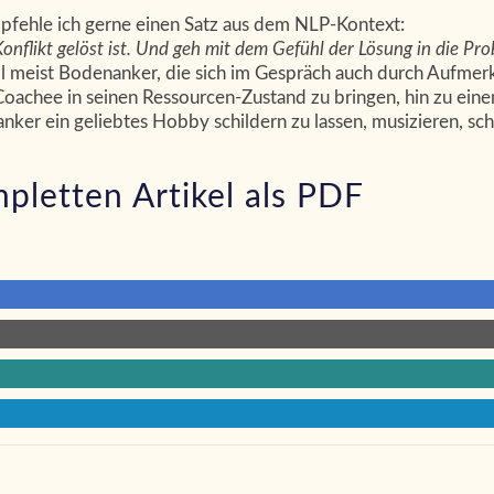
pfehle ich gerne einen Satz aus dem NLP-Kontext:
 Konflikt gelöst ist. Und geh mit dem Gefühl der Lösung in die Pr
ll meist Bodenanker, die sich im Gespräch auch durch Aufmer
 Coachee in seinen Ressourcen-Zustand zu bringen, hin zu einem
anker ein geliebtes Hobby schildern zu lassen, musizieren, sc
mpletten Artikel als PDF
öffentlichungen
h verschreib dir ein
Sehen im Alter
mptom
Kinder sehen spielend be
icht wie ein Luftballon
Abenteuer Sehen
h sammle das Licht
Sehen ist Lebensqualität
htraining mit NLP