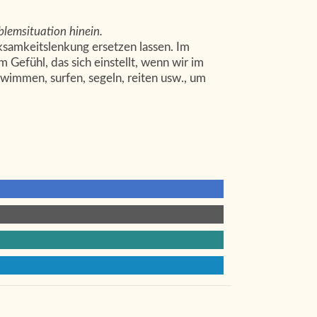
oblemsituation hinein.
ksamkeitslenkung ersetzen lassen. Im
 Gefühl, das sich einstellt, wenn wir im
hwimmen, surfen, segeln, reiten usw., um
Sieh in den Wald und spüre
sser
deine Kraft.
Welche Farbe hat
mein Schmerz?