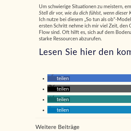
Um schwierige Situationen zu meistern, em
Stell dir vor, wie du dich fühlst, wenn dieser
Ich nutze bei diesem „So tun als ob“-Mode
ersten Schritt nehme ich mir viel Zeit, den
Flow sind. Oft hilft es, sich auf dem Boden
starke Ressourcen abzurufen.
Lesen Sie hier den ko
teilen
Ver
teilen
Ic
Viva Creavista
teilen
Sy
Institut für Sehen und Wissen
teilen
Le
Locher Straße 23
Ic
42719 Solingen
Weitere Beiträge
Se