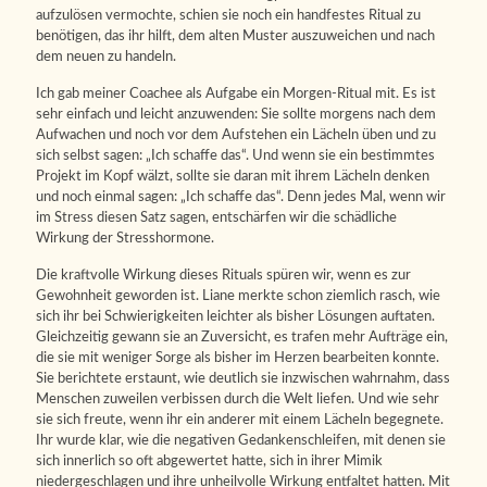
aufzulösen vermochte, schien sie noch ein handfestes Ritual zu
benötigen, das ihr hilft, dem alten Muster auszuweichen und nach
dem neuen zu handeln.
Ich gab meiner Coachee als Aufgabe ein Morgen-Ritual mit. Es ist
sehr einfach und leicht anzuwenden: Sie sollte morgens nach dem
Aufwachen und noch vor dem Aufstehen ein Lächeln üben und zu
sich selbst sagen: „Ich schaffe das“. Und wenn sie ein bestimmtes
Projekt im Kopf wälzt, sollte sie daran mit ihrem Lächeln denken
und noch einmal sagen: „Ich schaffe das“. Denn jedes Mal, wenn wir
im Stress diesen Satz sagen, entschärfen wir die schädliche
Wirkung der Stresshormone.
Die kraftvolle Wirkung dieses Rituals spüren wir, wenn es zur
Gewohnheit geworden ist. Liane merkte schon ziemlich rasch, wie
sich ihr bei Schwierigkeiten leichter als bisher Lösungen auftaten.
Gleichzeitig gewann sie an Zuversicht, es trafen mehr Aufträge ein,
die sie mit weniger Sorge als bisher im Herzen bearbeiten konnte.
Sie berichtete erstaunt, wie deutlich sie inzwischen wahrnahm, dass
Menschen zuweilen verbissen durch die Welt liefen. Und wie sehr
sie sich freute, wenn ihr ein anderer mit einem Lächeln begegnete.
Ihr wurde klar, wie die negativen Gedankenschleifen, mit denen sie
sich innerlich so oft abgewertet hatte, sich in ihrer Mimik
niedergeschlagen und ihre unheilvolle Wirkung entfaltet hatten. Mit